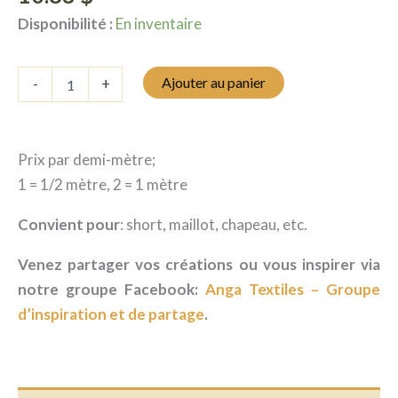
Disponibilité :
En inventaire
quantité
Ajouter au panier
-
+
de
Maillot
de
bain
Prix par demi-mètre;
-
Rayé
1 = 1/2 mètre, 2 = 1 mètre
bord
de
Convient pour
: short, maillot, chapeau, etc.
mer
Venez partager vos créations ou vous inspirer via
notre groupe Facebook:
Anga Textiles – Groupe
d’inspiration et de partage
.