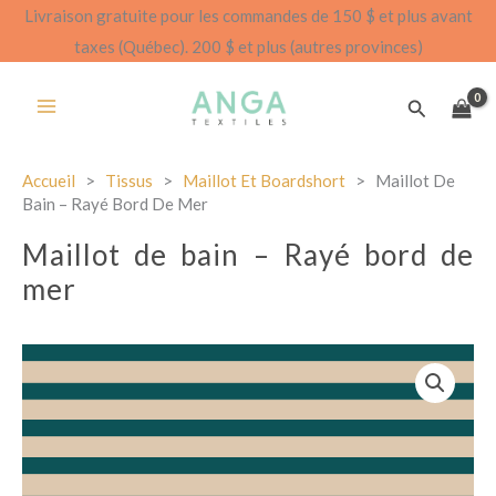
Aller
Livraison gratuite pour les commandes de 150 $ et plus avant
au
taxes (Québec). 200 $ et plus (autres provinces)
contenu
Recherch
Accueil
>
Tissus
>
Maillot Et Boardshort
>
Maillot De
Bain – Rayé Bord De Mer
Maillot de bain – Rayé bord de
mer