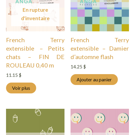
En rupture
d'inventaire
French Terry
French Terry
extensible – Petits
extensible – Damier
chats – FIN DE
d’automne flash
ROULEAU 0,40 m
14.25
$
11.15
$
Ajouter au panier
Voir plus