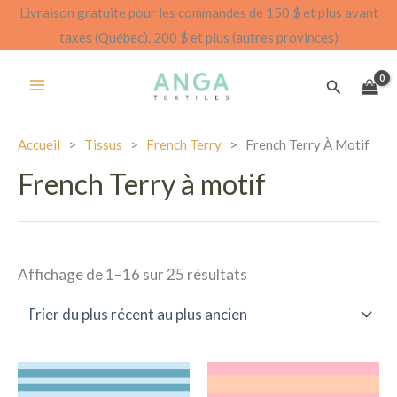
Aller
Livraison gratuite pour les commandes de 150 $ et plus avant
au
taxes (Québec). 200 $ et plus (autres provinces)
contenu
Recherch
Accueil
>
Tissus
>
French Terry
>
French Terry À Motif
French Terry à motif
Trié
Affichage de 1–16 sur 25 résultats
par
le
plus
récent