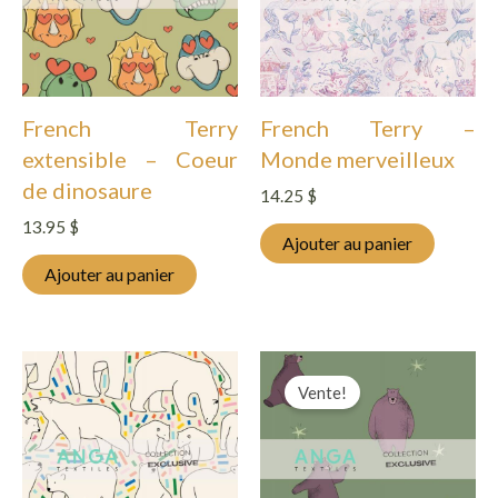
French Terry
French Terry –
extensible – Coeur
Monde merveilleux
de dinosaure
14.25
$
13.95
$
Ajouter au panier
Ajouter au panier
Vente!