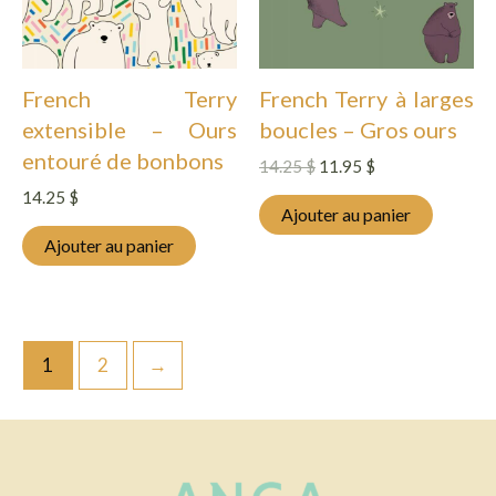
French Terry
French Terry à larges
extensible – Ours
boucles – Gros ours
entouré de bonbons
Le
Le
14.25
$
11.95
$
prix
prix
14.25
$
d'origine
actuel
Ajouter au panier
était
est
Ajouter au panier
:
:
14.25 $.
11.95 $.
1
2
→