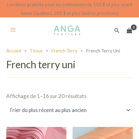
Aller
Livraison gratuite pour les commandes de 150 $ et plus avant
au
taxes (Québec). 200 $ et plus (autres provinces)
contenu
Recherch
Accueil
>
Tissus
>
French Terry
>
French Terry Uni
French terry uni
Trié
Affichage de 1–16 sur 20 résultats
par
le
plus
récent