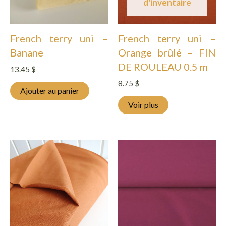
d'inventaire
French terry uni –
French terry uni –
Banane
Orange brûlé – FIN
DE ROULEAU 0.5 m
13.45
$
8.75
$
Ajouter au panier
Voir plus