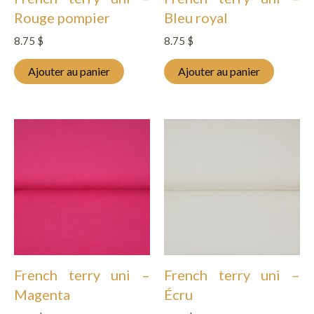
Rouge pompier
Bleu royal
8.75
$
8.75
$
Ajouter au panier
Ajouter au panier
French terry uni –
French terry uni –
Magenta
Écru