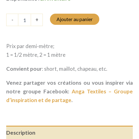
quantité
Ajouter au panier
-
+
de
Maillot
de
bain
Prix par demi-mètre;
-
Tomate
1 = 1/2 mètre, 2 = 1 mètre
Convient pour
: short, maillot, chapeau, etc.
Venez partager vos créations ou vous inspirer via
notre groupe Facebook:
Anga Textiles – Groupe
d’inspiration et de partage
.
Description