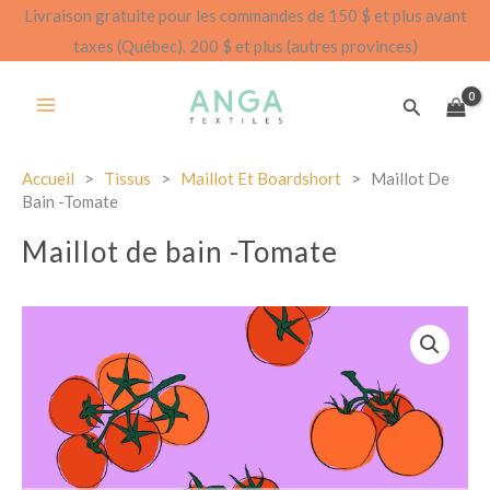
Aller
Livraison gratuite pour les commandes de 150 $ et plus avant
au
taxes (Québec). 200 $ et plus (autres provinces)
contenu
Recherch
Accueil
>
Tissus
>
Maillot Et Boardshort
>
Maillot De
Bain -Tomate
Maillot de bain -Tomate