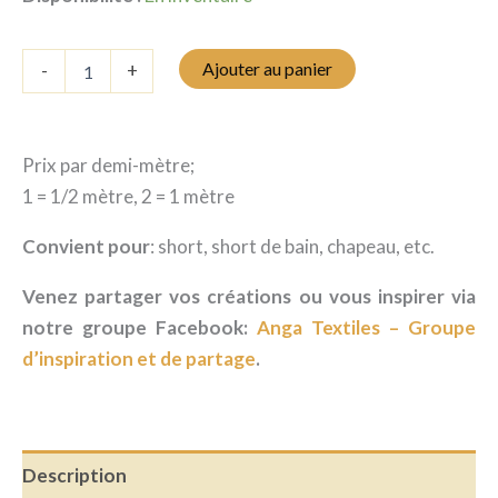
quantité
Ajouter au panier
-
+
de
Boardshort
-
Bord
Prix par demi-mètre;
de
mer
1 = 1/2 mètre, 2 = 1 mètre
Convient pour
: short, short de bain, chapeau, etc.
Venez partager vos créations ou vous inspirer via
notre groupe Facebook:
Anga Textiles – Groupe
d’inspiration et de partage
.
Description