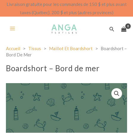
Aller
Livraison gratuite pour les commandes de 150 $ et plus avant
au
taxes (Québec). 200 $ et plus (autres provinces)
contenu
Recherch
Accueil
>
Tissus
>
Maillot Et Boardshort
>
Boardshort –
Bord De Mer
Boardshort – Bord de mer