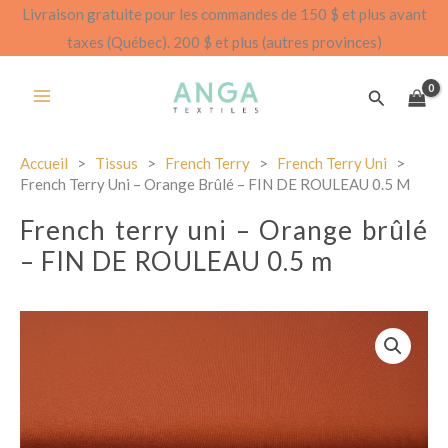
Aller
Livraison gratuite pour les commandes de 150 $ et plus avant
au
taxes (Québec). 200 $ et plus (autres provinces)
contenu
Recherch
Accueil
>
Tissus
>
French Terry
>
French Terry Uni
>
French Terry Uni – Orange Brûlé – FIN DE ROULEAU 0.5 M
French terry uni – Orange brûlé
– FIN DE ROULEAU 0.5 m