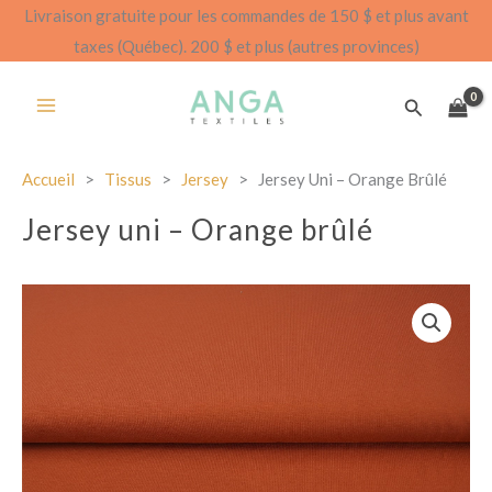
Aller
Livraison gratuite pour les commandes de 150 $ et plus avant
au
taxes (Québec). 200 $ et plus (autres provinces)
contenu
Recherch
Accueil
>
Tissus
>
Jersey
>
Jersey Uni – Orange Brûlé
Jersey uni – Orange brûlé