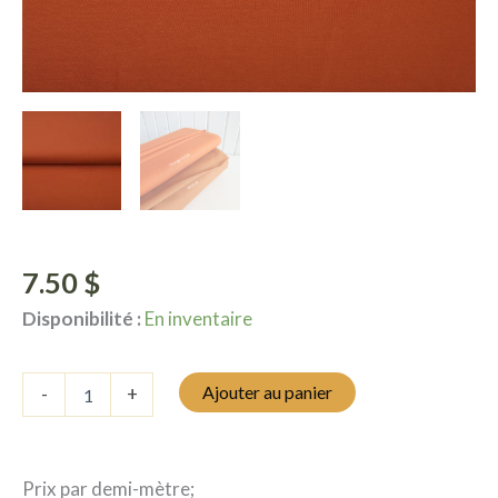
7.50
$
Disponibilité :
En inventaire
quantité
Ajouter au panier
-
+
de
Jersey
uni
-
Prix par demi-mètre;
Orange