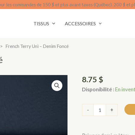
our les commandes de 150 $ et plus avant taxes (Québec). 200 $ et pl
TISSUS
ACCESSOIRES
>
French Terry Uni – Denim Foncé
é
8.75
$
Disponibilité :
En inven
quantité
-
+
de
French
terry
uni