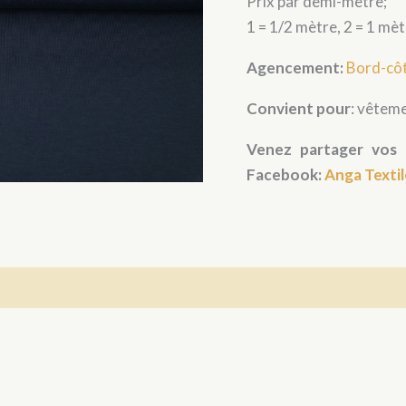
Prix par demi-mètre;
-
Denim
1 = 1/2 mètre, 2 = 1 mè
foncé
Agencement:
Bord-côt
Convient pour
: vêteme
Venez partager vos 
Facebook:
Anga Textil