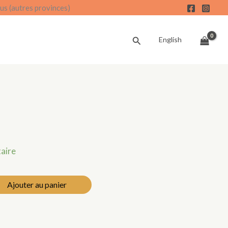
us (autres provinces)
Recherche
English
taire
Ajouter au panier