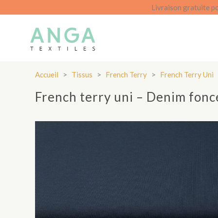
Aller
Livraison gratuite p
au
contenu
Accueil
>
Tissus
>
French Terry
>
French Terry Uni
French terry uni – Denim fonc