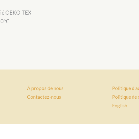
tifié OEKO TEX
40°C
À propos de nous
Politique d’a
Contactez-nous
Politique de 
English