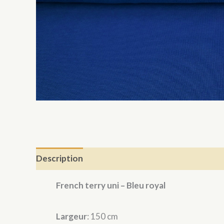
Description
French terry uni – Bleu royal
Largeur
: 150 cm