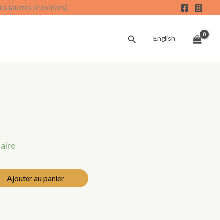
us (autres provinces)
Recherche
English
taire
Ajouter au panier