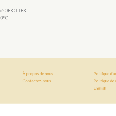
tifié OEKO TEX
40°C
À propos de nous
Politique d’a
Contactez-nous
Politique de 
English