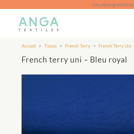
Aller
Livraison gratuite p
au
contenu
Accueil
>
Tissus
>
French Terry
>
French Terry Uni
French terry uni – Bleu royal