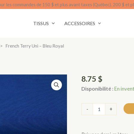
our les commandes de 150 $ et plus avant taxes (Québec). 200 $ et pl
TISSUS
ACCESSOIRES
>
French Terry Uni – Bleu Royal
8.75
$
Disponibilité :
En inven
quantité
-
+
de
French
terry
uni