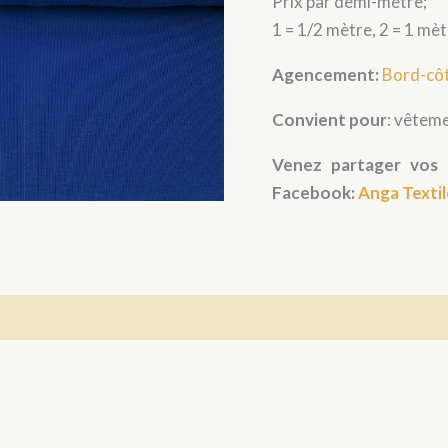
Prix par demi-mètre;
-
Bleu
1 = 1/2 mètre, 2 = 1 mè
royal
Agencement:
Bord-côt
Convient pour
: vêteme
Venez partager vos 
Facebook:
Anga Textil