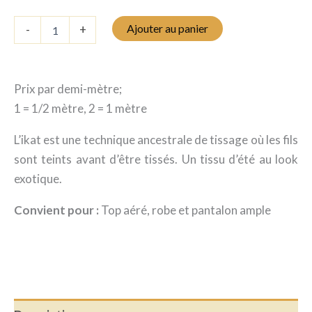
était
est
quantité
Ajouter au panier
-
+
:
:
de
Ikat
11.25 $.
6.75 $.
-
Sable
Prix par demi-mètre;
1 = 1/2 mètre, 2 = 1 mètre
L’ikat est une technique ancestrale de tissage où les fils
sont teints avant d’être tissés. Un tissu d’été au look
exotique.
Convient pour :
Top aéré, robe et pantalon ample