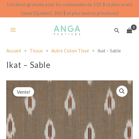
Aller
Livraison gratuite pour les commandes de 150 $ et plus avant
au
taxes (Québec). 200 $ et plus (autres provinces)
contenu
Recherch
Accueil
>
Tissus
>
Autre Coton Tissé
>
Ikat – Sable
Ikat – Sable
Vente!