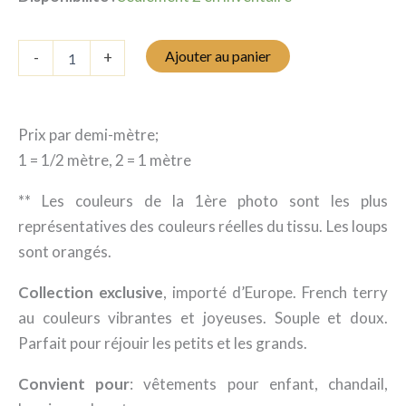
d'origine
actuel
était
est
quantité
Ajouter au panier
-
+
:
:
de
French
13.95 $.
9.75 $.
Terry
-
Prix par demi-mètre;
Loups
1 = 1/2 mètre, 2 = 1 mètre
** Les couleurs de la 1ère photo sont les plus
représentatives des couleurs réelles du tissu. Les loups
sont orangés.
Collection exclusive
, importé d’Europe. French terry
au couleurs vibrantes et joyeuses. Souple et doux.
Parfait pour réjouir les petits et les grands.
Convient pour
: vêtements pour enfant, chandail,