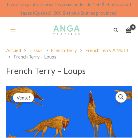
Aller
Livraison gratuite pour les commandes de 150 $ et plus avant
au
taxes (Québec). 200 $ et plus (autres provinces)
contenu
Recherch
Accueil
>
Tissus
>
French Terry
>
French Terry À Motif
>
French Terry – Loups
French Terry – Loups
Vente!