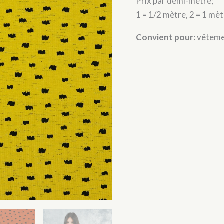
Prix par demi-mètre;
-
Ocre
1 = 1/2 mètre, 2 = 1 mè
Convient pour:
vêtemen