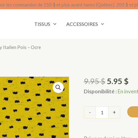
our les commandes de 150 $ et plus avant taxes (Québec). 200 $ et pl
TISSUS
ACCESSOIRES
y Italien Pois – Ocre
Le
Le
9.95
$
5.95
$
prix
pr
Disponibilité :
En inven
d'origine
ac
était
es
quantité
-
+
:
:
de
Jersey
9.95 $.
5.
italien
pois