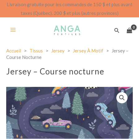
Aller
Livraison gratuite pour les commandes de 150 $ et plus avant
au
taxes (Québec). 200 $ et plus (autres provinces)
contenu
Recherch
Accueil
>
Tissus
>
Jersey
>
Jersey À Motif
>
Jersey –
Course Nocturne
Jersey – Course nocturne