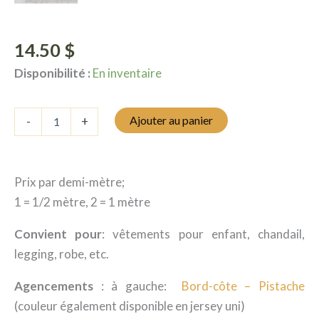
14.50
$
Disponibilité :
En inventaire
quantité
Ajouter au panier
-
+
de
Jersey
-
Course
Prix par demi-mètre;
nocturne
1 = 1/2 mètre, 2 = 1 mètre
Convient pour
: vêtements pour enfant, chandail,
legging, robe, etc.
Agencements
: à gauche:
Bord-côte – Pistache
(couleur également disponible en jersey uni)