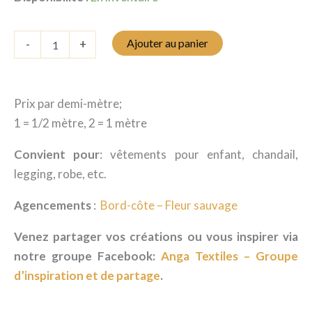
quantité
Ajouter au panier
-
+
de
Jersey
-
Champs
Prix par demi-mètre;
de
marguerite
1 = 1/2 mètre, 2 = 1 mètre
Convient pour
: vêtements pour enfant, chandail,
legging, robe, etc.
Agencements
:
Bord-côte – Fleur sauvage
Venez partager vos créations ou vous inspirer via
notre groupe Facebook:
Anga Textiles – Groupe
d’inspiration et de partage
.