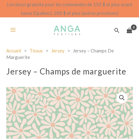
Aller
Livraison gratuite pour les commandes de 150 $ et plus avant
au
taxes (Québec). 200 $ et plus (autres provinces)
contenu
Recherch
Accueil
>
Tissus
>
Jersey
>
Jersey – Champs De
Marguerite
Jersey – Champs de marguerite