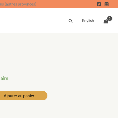
us (autres provinces)
Recherche
English
taire
Ajouter au panier