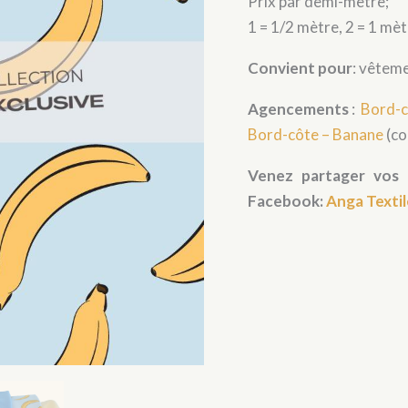
Prix par demi-mètre;
1 = 1/2 mètre, 2 = 1 mè
Convient pour
: vêteme
Agencements
:
Bord-c
Bord-côte – Banane
(co
Venez partager vos 
Facebook:
Anga Textil