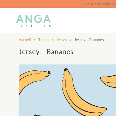
Aller
Livraison gratuite p
au
contenu
Accueil
>
Tissus
>
Jersey
>
Jersey – Bananes
Jersey – Bananes