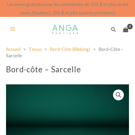
Aller
Livraison gratuite pour les commandes de 150 $ et plus avant
au
taxes (Québec). 200 $ et plus (autres provinces)
contenu
Recherch
Accueil
>
Tissus
>
Bord-Côte (ribbing)
>
Bord-Côte –
Sarcelle
Bord-côte – Sarcelle