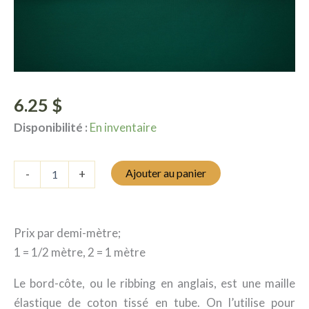
6.25
$
Disponibilité :
En inventaire
quantité
Ajouter au panier
-
+
de
Bord-
côte
-
Prix par demi-mètre;
Sarcelle
1 = 1/2 mètre, 2 = 1 mètre
Le bord-côte, ou le ribbing en anglais, est une maille
élastique de coton tissé en tube. On l’utilise pour