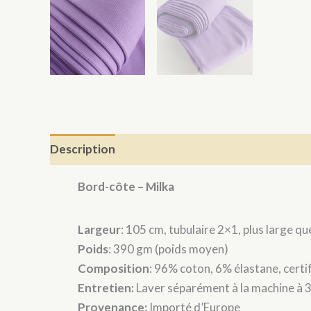
Description
Bord-côte – Milka
Largeur
: 105 cm, tubulaire 2×1, plus large q
Poids
: 390 gm (poids moyen)
Composition
: 96% coton, 6% élastane, cer
Entretien:
Laver séparément à la machine à 
Provenance:
Importé d’Europe