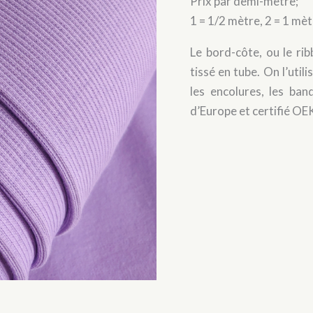
Prix par demi-mètre;
Milka
1 = 1/2 mètre, 2 = 1 mè
Le bord-côte, ou le rib
tissé en tube. On l’uti
les encolures, les ban
d’Europe et certifié O