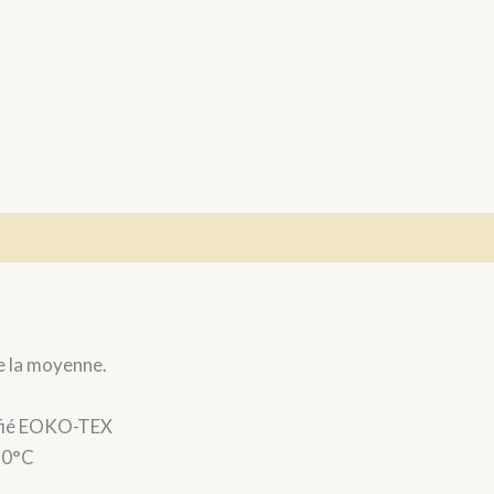
ue la moyenne.
tifié EOKO-TEX
30°C