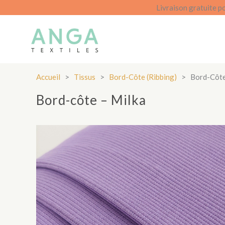
Aller
Livraison gratuite p
au
contenu
Accueil
>
Tissus
>
Bord-Côte (ribbing)
>
Bord-Côte
Bord-côte – Milka