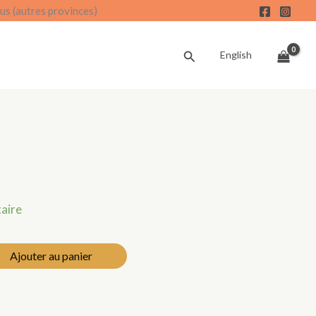
us (autres provinces)
Recherche
English
taire
Ajouter au panier