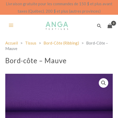
Aller
Livraison gratuite pour les commandes de 150 $ et plus avant
au
taxes (Québec). 200 $ et plus (autres provinces)
contenu
Recherch
Accueil
>
Tissus
>
Bord-Côte (ribbing)
>
Bord-Côte –
Mauve
Bord-côte – Mauve