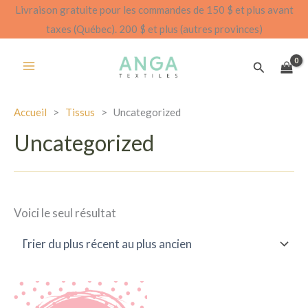
Aller
Livraison gratuite pour les commandes de 150 $ et plus avant
au
taxes (Québec). 200 $ et plus (autres provinces)
contenu
Recherch
Accueil
>
Tissus
>
Uncategorized
Uncategorized
Voici le seul résultat